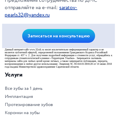
Предложения сотрудничества по ДМС
отправляйте на e-mail:
saratov-
pearls32@yandex.ru
Записаться на консультацию
Данный интернет-сайт www.32cdi.ru носит исключительно информационный характер и не
является публичной офертой, определяемой положениями Гражданского Кодекса Российской
Федерации ст. 437 ч. 2. Для получения подробной информации о стоимости услуг, обращайтесь к
сотрудникам стоматологической клиники «Территория Улыбки». Запрещается скачивать
материалы сайта для любых целей кроме личных, а также запрещается публикация, передача,
воспроизведение и любое другое использование. Лицензия № ЛО-64-01-004128 от 14 июня 2018
года выдана Министерством здравоохранения Саратовской области.
Услуги
Все зубы за 1 день
Имплантация
Протезирование зубов
Коронки на зубы