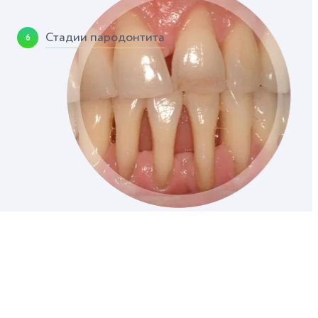
Стадии пародонтита
6