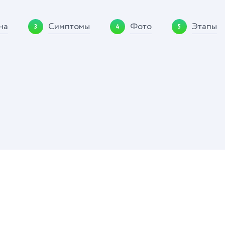
на
Симптомы
Фото
Этапы
3
4
5