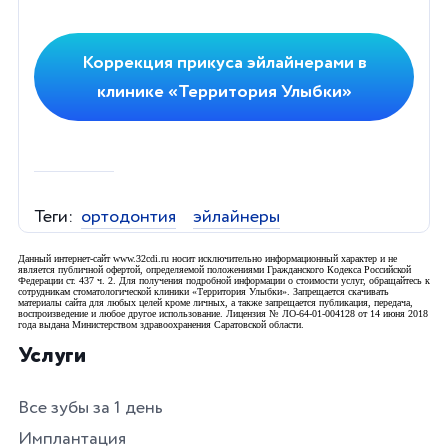
Коррекция прикуса эйлайнерами в
клинике «Территория Улыбки»
Теги:
ортодонтия
эйлайнеры
Данный интернет-сайт www.32cdi.ru носит исключительно информационный характер и не
является публичной офертой, определяемой положениями Гражданского Кодекса Российской
Федерации ст. 437 ч. 2. Для получения подробной информации о стоимости услуг, обращайтесь к
сотрудникам стоматологической клиники «Территория Улыбки». Запрещается скачивать
материалы сайта для любых целей кроме личных, а также запрещается публикация, передача,
воспроизведение и любое другое использование. Лицензия № ЛО-64-01-004128 от 14 июня 2018
года выдана Министерством здравоохранения Саратовской области.
Услуги
Все зубы за 1 день
Имплантация