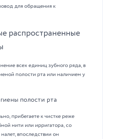
повод для обращения к
ые распространенные
ны
нение всех единиц зубного ряда, в
гиеной полости рта или наличием у
гиены полости рта
ьно, прибегаете к чистке реже
бной нити или ирригатора, со
 налет, впоследствии он