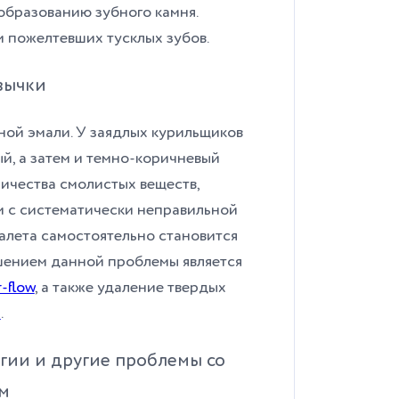
 образованию зубного камня.
 пожелтевших тусклых зубов.
вычки
ной эмали. У заядлых курильщиков
й, а затем и темно-коричневый
личества смолистых веществ,
и с систематически неправильной
налета самостоятельно становится
шением данной проблемы является
r-flow
, а также
удаление твердых
а
.
гии и другие проблемы со
ем