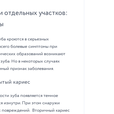
и отдельных участков:
ы
ба кроются в серьезных
всего болевые симптомы при
гических образований возникают
зуба. Но в некоторых случаях
имый признак заболевания.
ытый кариес
ости зуба появляется темное
тся изнутри. При этом снаружи
х повреждений.
Вторичный кариес