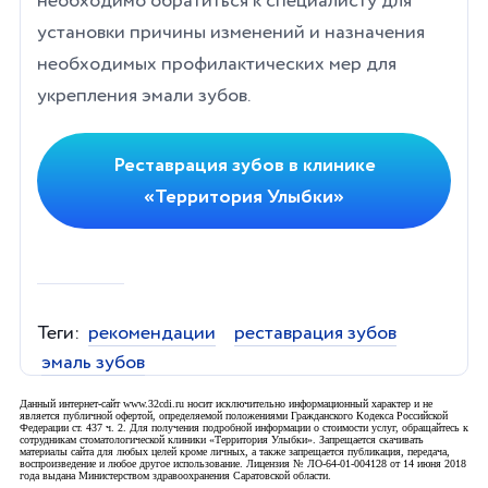
необходимо обратиться к специалисту для
установки причины изменений и назначения
необходимых профилактических мер для
укрепления эмали зубов.
Реставрация зубов в клинике
«Территория Улыбки»
Теги:
рекомендации
реставрация зубов
эмаль зубов
Данный интернет-сайт www.32cdi.ru носит исключительно информационный характер и не
является публичной офертой, определяемой положениями Гражданского Кодекса Российской
Федерации ст. 437 ч. 2. Для получения подробной информации о стоимости услуг, обращайтесь к
сотрудникам стоматологической клиники «Территория Улыбки». Запрещается скачивать
материалы сайта для любых целей кроме личных, а также запрещается публикация, передача,
воспроизведение и любое другое использование. Лицензия № ЛО-64-01-004128 от 14 июня 2018
года выдана Министерством здравоохранения Саратовской области.