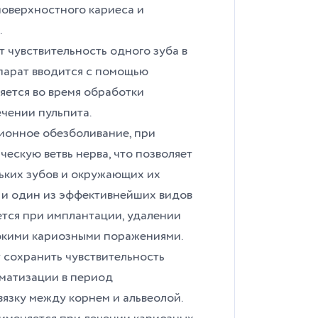
поверхностного кариеса и
.
 чувствительность одного зуба в
парат вводится с помощью
яется во время обработки
ечении пульпита.
ионное обезболивание, при
ескую ветвь нерва, что позволяет
льких зубов и окружающих их
 и один из эффективнейших видов
ется при имплантации, удалении
убокими кариозными поражениями.
т сохранить чувствительность
вматизации в период
вязку между корнем и альвеолой.