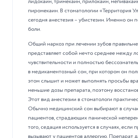
лидокаин, тримекаин, прилокаин, мепивакаин
пиромекаин. В стоматологии «Территория Ул
сегодня анестезия – убистезин. Именно он п
боли.
Общий наркоз при лечении зубов правильнее
представляет собой нечто среднее между л
чувствительности и полностью бессознател
в медикаментозный сон, при котором он пол
этом слышит и может выполнять просьбы вр
меньшие дозы препарата, поэтому восстанов
Этот вид анестезии в стоматологи практиче
Обычно медицинский сон выбирают в случае
пациентов, страдающих панической непере
того, седация используется в случаях, если
вызывают у пациентов аллергию. Препарат д