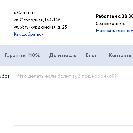
г. Саратов
Работаем с 08:30
ул. Огородная, 144/146
без выходных
ул. Усть-курдюмская, д. 25
Написать главном
Как добраться
Гарантия 110%
До и после
Блог
Контакты
убов
Что делать если болит зуб под коронкой?