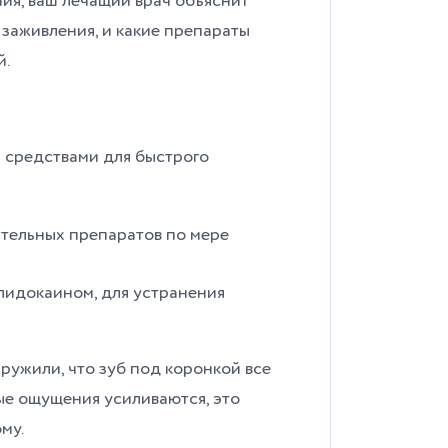
я, ваш лечащий врач объяснит
д заживления, и какие препараты
й.
 средствами для быстрого
тельных препаратов по мере
лидокаином, для устранения
аружили, что зуб под коронкой все
ные ощущения усиливаются, это
му.