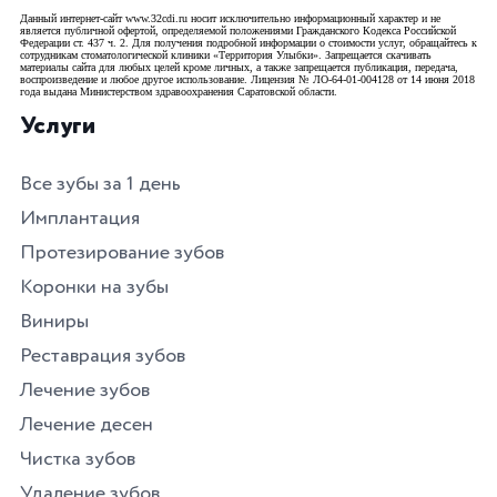
Данный интернет-сайт www.32cdi.ru носит исключительно информационный характер и не
является публичной офертой, определяемой положениями Гражданского Кодекса Российской
Федерации ст. 437 ч. 2. Для получения подробной информации о стоимости услуг, обращайтесь к
сотрудникам стоматологической клиники «Территория Улыбки». Запрещается скачивать
материалы сайта для любых целей кроме личных, а также запрещается публикация, передача,
воспроизведение и любое другое использование. Лицензия № ЛО-64-01-004128 от 14 июня 2018
года выдана Министерством здравоохранения Саратовской области.
Услуги
Все зубы за 1 день
Имплантация
Протезирование зубов
Коронки на зубы
Виниры
Реставрация зубов
Лечение зубов
Лечение десен
Чистка зубов
Удаление зубов