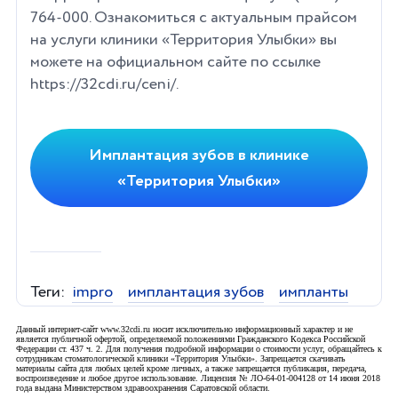
764-000. Ознакомиться с актуальным прайсом
на услуги клиники «Территория Улыбки» вы
можете на официальном сайте по ссылке
https://32cdi.ru/ceni/.
Имплантация зубов в клинике
«Территория Улыбки»
Теги:
impro
имплантация зубов
импланты
Данный интернет-сайт www.32cdi.ru носит исключительно информационный характер и не
является публичной офертой, определяемой положениями Гражданского Кодекса Российской
Федерации ст. 437 ч. 2. Для получения подробной информации о стоимости услуг, обращайтесь к
сотрудникам стоматологической клиники «Территория Улыбки». Запрещается скачивать
материалы сайта для любых целей кроме личных, а также запрещается публикация, передача,
воспроизведение и любое другое использование. Лицензия № ЛО-64-01-004128 от 14 июня 2018
года выдана Министерством здравоохранения Саратовской области.