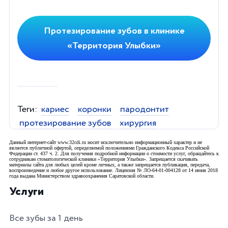
Протезирование зубов в клинике
«Территория Улыбки»
Теги:
кариес
коронки
пародонтит
протезирование зубов
хирургия
Данный интернет-сайт www.32cdi.ru носит исключительно информационный характер и не
является публичной офертой, определяемой положениями Гражданского Кодекса Российской
Федерации ст. 437 ч. 2. Для получения подробной информации о стоимости услуг, обращайтесь к
сотрудникам стоматологической клиники «Территория Улыбки». Запрещается скачивать
материалы сайта для любых целей кроме личных, а также запрещается публикация, передача,
воспроизведение и любое другое использование. Лицензия № ЛО-64-01-004128 от 14 июня 2018
года выдана Министерством здравоохранения Саратовской области.
Услуги
Все зубы за 1 день