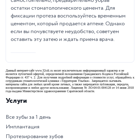
самостоятельно, предварительно убрав
остатки стоматологического цемента. Для
фиксации протеза воспользуйтесь временным
цементом, который продается аптеке. Однако
если вы почувствуете неудобство, советуем
оставить эту затею и ждать приема врача.
Данный интернет-сайт www.32cdi.ru носит исключительно информационный характер и не
является публичной офертой, определяемой положениями Гражданского Кодекса Российской
Федерации ст. 437 ч. 2. Для получения подробной информации о стоимости услуг, обращайтесь к
сотрудникам стоматологической клиники «Территория Улыбки». Запрещается скачивать
материалы сайта для любых целей кроме личных, а также запрещается публикация, передача,
воспроизведение и любое другое использование. Лицензия № ЛО-64-01-004128 от 14 июня 2018
года выдана Министерством здравоохранения Саратовской области.
Услуги
Все зубы за 1 день
Имплантация
Протезирование зубов